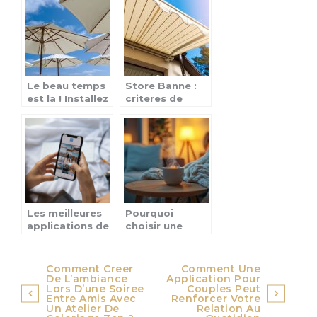
femmes
Le beau temps
Store Banne :
est la ! Installez
criteres de
un parasol pour
choix et
vos
quelques
evenements en
conseils pour
plein air !
un entretien
parfait
Les meilleures
Pourquoi
applications de
choisir une
rencontre pour
infusion CBD
trouver l’amour
comme boisson
en 2023
apaisante pour
Navigation
Comment Creer
Comment Une
vos soirées
De L’ambiance
Application Pour
de
Lors D’une Soiree
Couples Peut
détente ?
Entre Amis Avec
Renforcer Votre
Un Atelier De
Relation Au
l’article