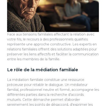
Face aux tensions familiales affectant la relation avec
votre fils, le recours à des professionnels qualifiés
représente une approche constructive. Les experts en
relations familiales offrent des solutions adaptées pour
préserver les liens affectifs et faciliter la communication
entre les membres de la famille.
Le rôle de la médiation familiale
La médiation familiale constitue une ressource
précieuse pour rétablir le dialogue. Un médiateur
familial, professionnel neutre et formé, accompagne les
différentes parties dans la recherche d'accords
mutuels. Cette démarche permet d'aborder
sereinement les points de désaccord, d'exprimer les