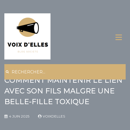
Skip
to
content
Rechercher :
DROIT DES GRANDS-PARENTS :
COMMENT MAINTENIR LE LIEN
AVEC SON FILS MALGRE UNE
BELLE-FILLE TOXIQUE
4 JUIN 2025
VOIXDELLES