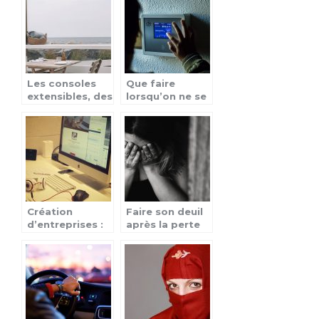
compte
Les consoles
Que faire
extensibles, des
lorsqu’on ne se
meubles à
sent pas en
rallonges
sécurité ?
Création
Faire son deuil
d’entreprises :
après la perte
les principales
de son conjoint
étapes
: comment
faciliter le
processus ?