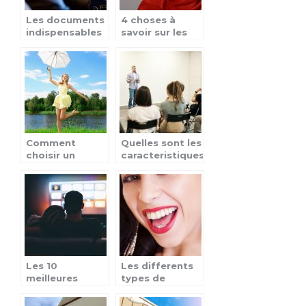
Les documents
4 choses à
indispensables
savoir sur les
pour les
femmes en
automobilistes
société arabes
Comment
Quelles sont les
choisir un
caracteristiques
parapluie pour
a rechercher
femme ?
chez un mentor
?
Les 10
Les differents
meilleures
types de
series de tous
boucles
les temps.
d’oreilles pour