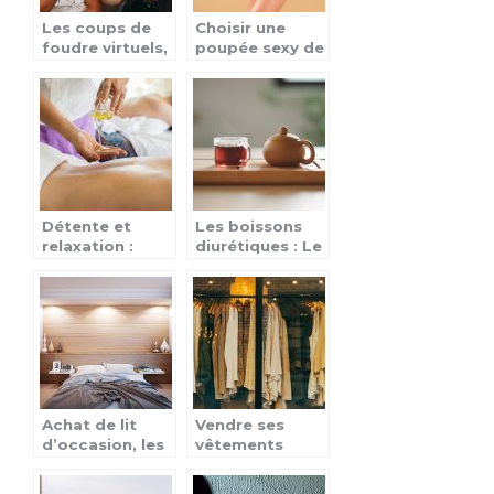
Les coups de
Choisir une
foudre virtuels,
poupée sexy de
ça existe
bonne qualité
vraiment
Détente et
Les boissons
relaxation :
diurétiques : Le
Pourquoi se
thé pour une
faire masser les
meilleure santé
fesses ?
Achat de lit
Vendre ses
d’occasion, les
vêtements
points à
usagés : les
prendre en
avantages