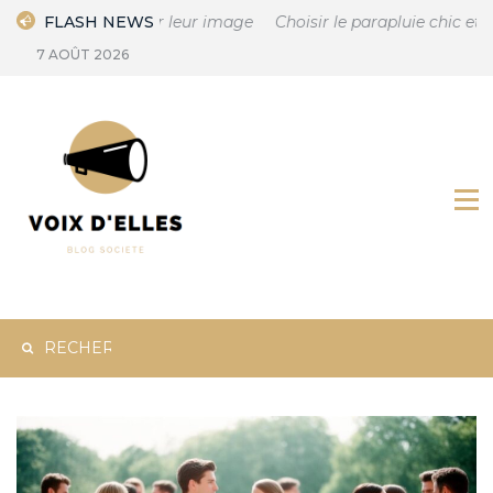
Skip
ct sur leur image
FLASH NEWS
Choisir le parapluie chic et élégant pour f
to
7 AOÛT 2026
content
Rechercher :