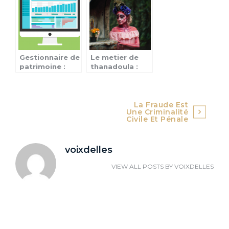
privés
Gestionnaire de
Le metier de
patrimoine :
thanadoula :
conseils et
tout ce qu’il
avantages
faut savoir
Navigation
La Fraude Est
Une Criminalité
de
Civile Et Pénale
l’article
voixdelles
VIEW ALL POSTS BY
VOIXDELLES