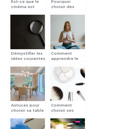
Est-ce que le
Pourquoi
cinéma est
choisir des
encore en
vetements
vogue de nos
d’occasion
jours ?
pour femmes ?
Démystifier les
Comment
idées courantes
apprendre le
sur les
yoga seul a la
détectives
maison ?
privés
Astuces pour
Comment
choisir sa table
choisir ses
de jardin pour
produits de
un petit espace
maquillage de
marque Zao ?