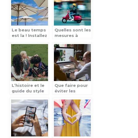
Le beau temps
Quelles sont les
est la ! Installez
mesures à
un parasol pour
prendre pour
vos
rouler l’été en
evenements en
scooter
plein air !
électrique ?
L’histoire et le
Que faire pour
guide du style
éviter les
bohémien
arnaques Le
Bon Coin ?