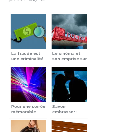
La fraude est
Le cinéma et
une criminalité
son emprise sur
civile et pénale
la société
Pour une soirée
Savoir
mémorable
embrasser :
entre ami(e)s !
L’utilité des
mains, et ce qui
fait un mauvais