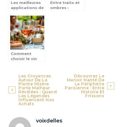
Les meilleures
Entre traits et
applications de
ombres :
rencontre pour
exploration des
trouver l’amour
styles de
en 2023
tatouage varies
Comment
choisir le vin
parfait pour
chaque
occasion
Navigation
Les Croyances
Découvrez Le
Autour De La
Manoir Hanté De
de
Plante Misère
La Périphérie
Porte Malheur
Parisienne : Entre
Révélées : Quand
Histoire Et
l’article
Les Légendes
Frissons
Influencent Nos
Achats
voixdelles