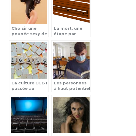
baiser
Choisir une
La mort, une
poupée sexy de
étape par
bonne qualité
laquelle on y
passe tous
La culture LGBT
Les personnes
passée au
à haut potentiel
crible
: les points
essentiels