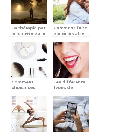
La thérapie par
Comment faire
la lumière ou la
plaisir à votre
luminothérapie
femme avec
des cadeaux?
Comment
Les differents
choisir ses
types de
produits de
boucles
maquillage de
d’oreilles pour
marque Zao ?
femmes