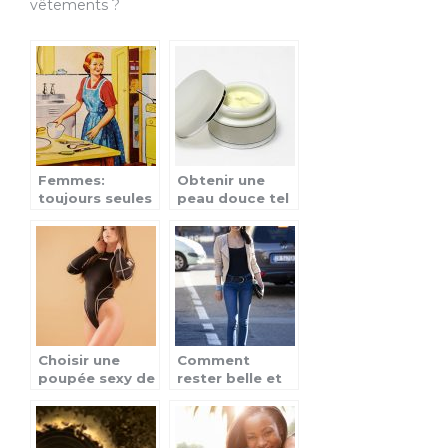
vêtements ?
Femmes:
Obtenir une
toujours seules
peau douce tel
à subir la
Cléopâtre
charge
éducative des
enfants?
Choisir une
Comment
poupée sexy de
rester belle et
bonne qualité
stylée avec peu
de vêtements ?