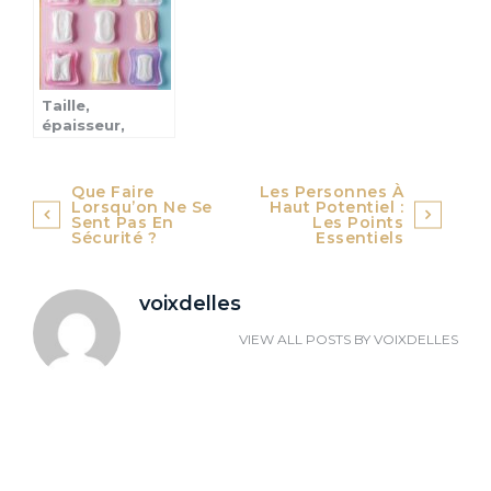
au quotidien
Taille,
épaisseur,
composition :
comment bien
choisir sa
Navigation
Que Faire
Les Personnes À
serviette
Lorsqu’on Ne Se
Haut Potentiel :
de
Sent Pas En
Les Points
hygiénique ?
Sécurité ?
Essentiels
l’article
voixdelles
VIEW ALL POSTS BY
VOIXDELLES