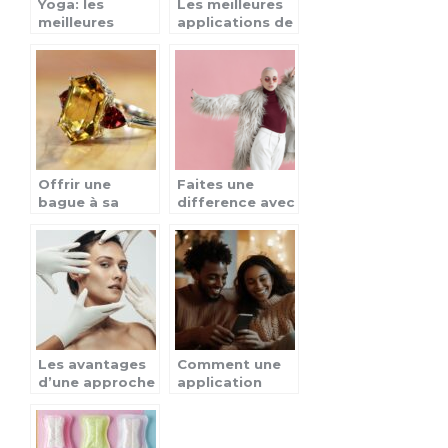
Yoga: les
Les meilleures
meilleures
applications de
positions pour
rencontre pour
les débutants.
trouver l’amour
en 2023
Offrir une
Faites une
bague à sa
difference avec
femme pour
votre style : Le
son
pouvoir des
anniversaire :
vetements
comment ?
femmes eco-
responsables
Les avantages
Comment une
d’une approche
application
personnalisée
pour couples
en médecine
peut renforcer
esthétique
votre relation