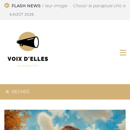
Skip
pact sur leur image
FLASH NEWS
Choisir le parapluie chic et élégant pour 
to
6 AOÛT 2026
content
Rechercher :